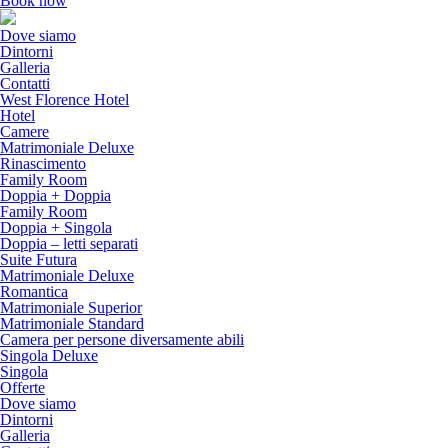
Book now
Dove siamo
Dintorni
Galleria
Contatti
West Florence Hotel
Hotel
Camere
Matrimoniale Deluxe
Rinascimento
Family Room
Doppia + Doppia
Family Room
Doppia + Singola
Doppia – letti separati
Suite Futura
Matrimoniale Deluxe
Romantica
Matrimoniale Superior
Matrimoniale Standard
Camera per persone diversamente abili
Singola Deluxe
Singola
Offerte
Dove siamo
Dintorni
Galleria