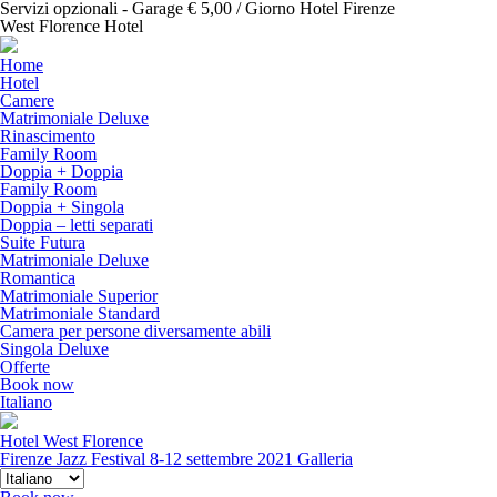
Servizi opzionali - Garage € 5,00 / Giorno Hotel Firenze
West Florence Hotel
Home
Hotel
Camere
Matrimoniale Deluxe
Rinascimento
Family Room
Doppia + Doppia
Family Room
Doppia + Singola
Doppia – letti separati
Suite Futura
Matrimoniale Deluxe
Romantica
Matrimoniale Superior
Matrimoniale Standard
Camera per persone diversamente abili
Singola Deluxe
Offerte
Book now
Italiano
Hotel West Florence
Firenze Jazz Festival 8-12 settembre 2021
Galleria