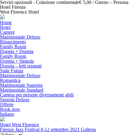
Servizi opzionali - Colazione continentale€ 5,00 / Giorno – Persona
Hotel Firenze
West Florence Hotel
Home
Hotel
Camere
Matrimoniale Deluxe
Rinascimento
Family Room
Doppia + Doppia
Family Room
Doppia + Singola
Doppia – letti separati
Suite Futura
Matrimoniale Deluxe
Romantica
Matrimoniale Superior
Matrimoniale Standard
Camera per persone diversamente abili
Singola Deluxe
Offerte
Book now
Italiano
Hotel West Florence
Firenze Jazz Festival 8-12 settembre 2021
Galleria