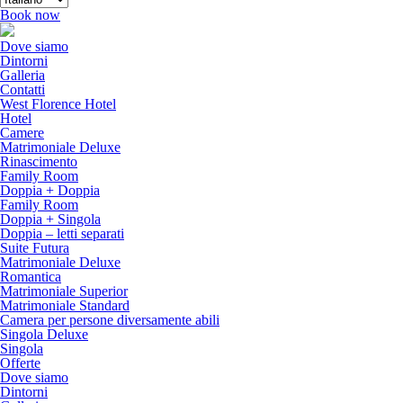
Book now
Dove siamo
Dintorni
Galleria
Contatti
West Florence Hotel
Hotel
Camere
Matrimoniale Deluxe
Rinascimento
Family Room
Doppia + Doppia
Family Room
Doppia + Singola
Doppia – letti separati
Suite Futura
Matrimoniale Deluxe
Romantica
Matrimoniale Superior
Matrimoniale Standard
Camera per persone diversamente abili
Singola Deluxe
Singola
Offerte
Dove siamo
Dintorni