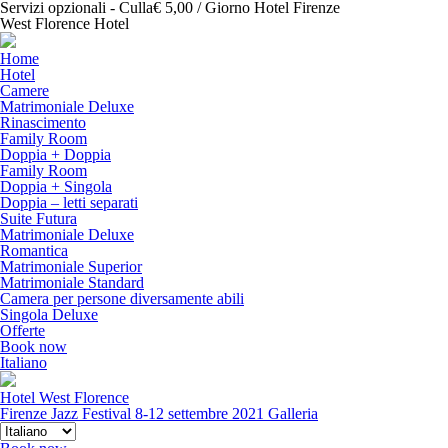
Servizi opzionali - Culla€ 5,00 / Giorno Hotel Firenze
West Florence Hotel
Home
Hotel
Camere
Matrimoniale Deluxe
Rinascimento
Family Room
Doppia + Doppia
Family Room
Doppia + Singola
Doppia – letti separati
Suite Futura
Matrimoniale Deluxe
Romantica
Matrimoniale Superior
Matrimoniale Standard
Camera per persone diversamente abili
Singola Deluxe
Offerte
Book now
Italiano
Hotel West Florence
Firenze Jazz Festival 8-12 settembre 2021
Galleria