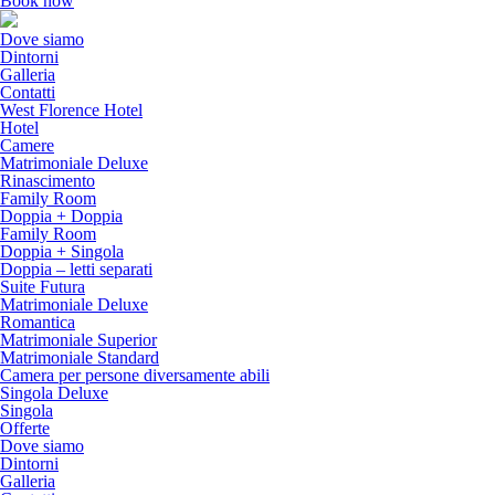
Book now
Dove siamo
Dintorni
Galleria
Contatti
West Florence Hotel
Hotel
Camere
Matrimoniale Deluxe
Rinascimento
Family Room
Doppia + Doppia
Family Room
Doppia + Singola
Doppia – letti separati
Suite Futura
Matrimoniale Deluxe
Romantica
Matrimoniale Superior
Matrimoniale Standard
Camera per persone diversamente abili
Singola Deluxe
Singola
Offerte
Dove siamo
Dintorni
Galleria