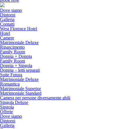
Book now
Dove siamo
Dintorni
Galleria
Contatti
West Florence Hotel
Hotel
Camere
Matrimoniale Deluxe
Rinascimento
Family Room
Doppia + Doppia
Family Room
Doppia + Singola
Doppia – letti separati
Suite Futura
Matrimoniale Deluxe
Romantica
Matrimoniale Superior
Matrimoniale Standard
Camera per persone diversamente abili
Singola Deluxe
Singola
Offerte
Dove siamo
Dintorni
Galleria