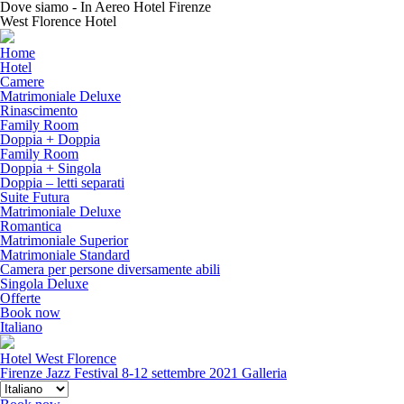
Dove siamo - In Aereo Hotel Firenze
West Florence Hotel
Home
Hotel
Camere
Matrimoniale Deluxe
Rinascimento
Family Room
Doppia + Doppia
Family Room
Doppia + Singola
Doppia – letti separati
Suite Futura
Matrimoniale Deluxe
Romantica
Matrimoniale Superior
Matrimoniale Standard
Camera per persone diversamente abili
Singola Deluxe
Offerte
Book now
Italiano
Hotel West Florence
Firenze Jazz Festival 8-12 settembre 2021
Galleria