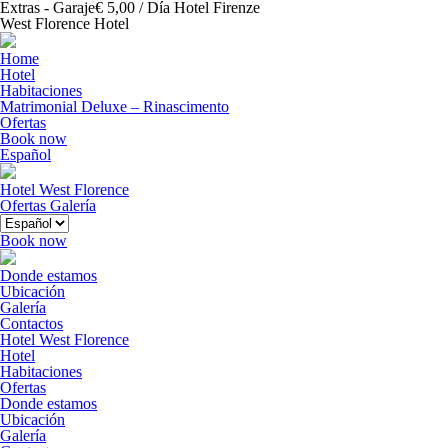
Extras - Garaje€ 5,00 / Día Hotel Firenze
West Florence Hotel
Home
Hotel
Habitaciones
Matrimonial Deluxe – Rinascimento
Ofertas
Book now
Español
Hotel West Florence
Ofertas
Galería
Book now
Donde estamos
Ubicación
Galería
Contactos
Hotel West Florence
Hotel
Habitaciones
Ofertas
Donde estamos
Ubicación
Galería