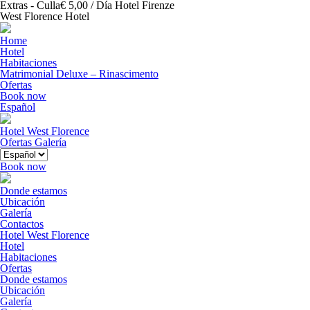
Extras - Culla€ 5,00 / Día Hotel Firenze
West Florence Hotel
Home
Hotel
Habitaciones
Matrimonial Deluxe – Rinascimento
Ofertas
Book now
Español
Hotel West Florence
Ofertas
Galería
Book now
Donde estamos
Ubicación
Galería
Contactos
Hotel West Florence
Hotel
Habitaciones
Ofertas
Donde estamos
Ubicación
Galería