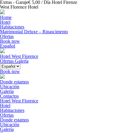
Extras - Garaje€ 5,00 / Día Hotel Firenze
West Florence Hotel
Home
Hotel
Habitaciones
Matrimonial Deluxe – Rinascimento
Ofertas
Book now
Español
Hotel West Florence
Ofertas
Galería
Book now
Donde estamos
Ubicación
Galería
Contactos
Hotel West Florence
Hotel
Habitaciones
Ofertas
Donde estamos
Ubicación
Galería