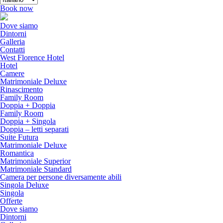
Book now
Dove siamo
Dintorni
Galleria
Contatti
West Florence Hotel
Hotel
Camere
Matrimoniale Deluxe
Rinascimento
Family Room
Doppia + Doppia
Family Room
Doppia + Singola
Doppia – letti separati
Suite Futura
Matrimoniale Deluxe
Romantica
Matrimoniale Superior
Matrimoniale Standard
Camera per persone diversamente abili
Singola Deluxe
Singola
Offerte
Dove siamo
Dintorni