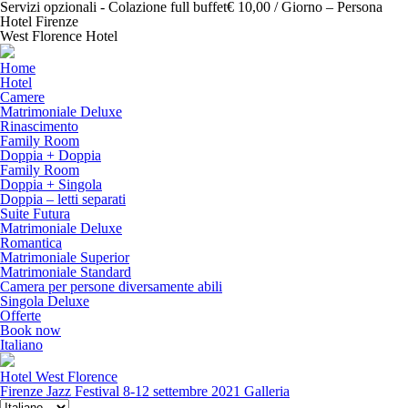
Servizi opzionali - Colazione full buffet€ 10,00 / Giorno – Persona
Hotel Firenze
West Florence Hotel
Home
Hotel
Camere
Matrimoniale Deluxe
Rinascimento
Family Room
Doppia + Doppia
Family Room
Doppia + Singola
Doppia – letti separati
Suite Futura
Matrimoniale Deluxe
Romantica
Matrimoniale Superior
Matrimoniale Standard
Camera per persone diversamente abili
Singola Deluxe
Offerte
Book now
Italiano
Hotel West Florence
Firenze Jazz Festival 8-12 settembre 2021
Galleria