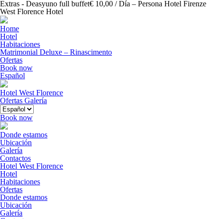
Extras - Deasyuno full buffet€ 10,00 / Día – Persona Hotel Firenze
West Florence Hotel
Home
Hotel
Habitaciones
Matrimonial Deluxe – Rinascimento
Ofertas
Book now
Español
Hotel West Florence
Ofertas
Galería
Book now
Donde estamos
Ubicación
Galería
Contactos
Hotel West Florence
Hotel
Habitaciones
Ofertas
Donde estamos
Ubicación
Galería